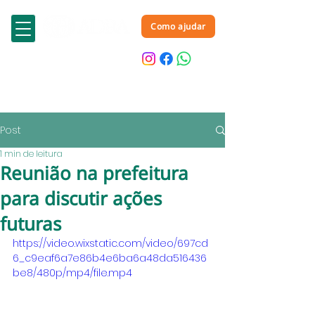
Como ajudar
Post
1 min de leitura
Reunião na prefeitura
para discutir ações
futuras
https://video.wixstatic.com/video/697cd
6_c9eaf6a7e86b4e6ba6a48da516436
be8/480p/mp4/file.mp4