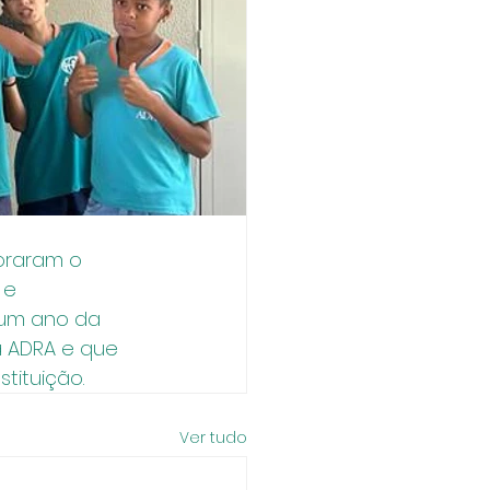
oraram o 
 e 
um ano da 
 ADRA e que 
tituição.
Ver tudo